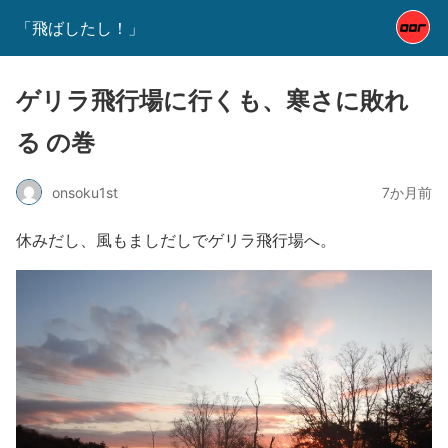
「飛ばしたし！」
ゲリラ飛行場に行くも、寒さに敗れ
る の巻
onsoku1st
7か月前
休みだし、風もましだしでゲリラ飛行場へ。