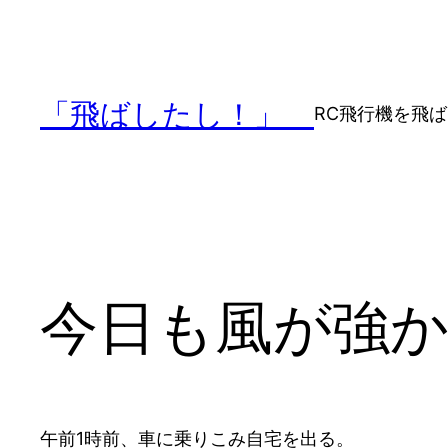
内
容
を
ス
「飛ばしたし！」
RC飛行機を飛
キ
ッ
プ
今日も風が強
午前1時前、車に乗りこみ自宅を出る。