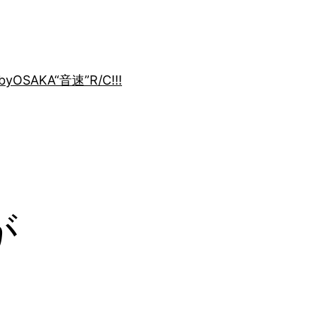
by
OSAKA“音速”R/C!!!
が