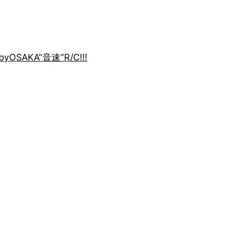
by
OSAKA“音速”R/C!!!