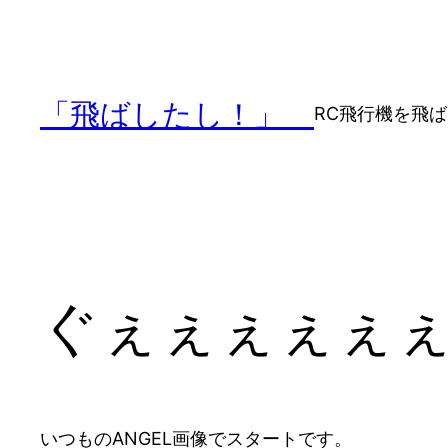
内
容
を
ス
「飛ばしたし！」
RC飛行機を飛
キ
ッ
プ
ぐぇぇぇぇぇ
いつものANGEL画像でスタートです。