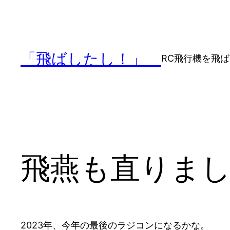
内
容
を
ス
「飛ばしたし！」
RC飛行機を飛
キ
ッ
プ
飛燕も直りまし
2023年、今年の最後のラジコンになるかな。