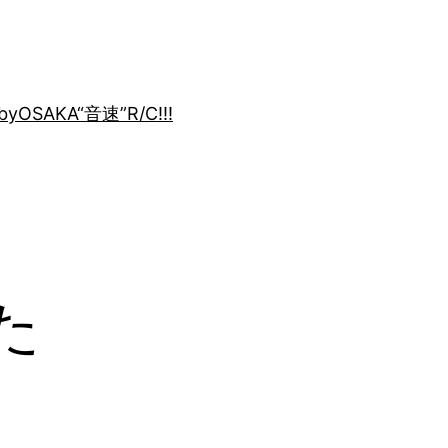
by
OSAKA“音速”R/C!!!
た