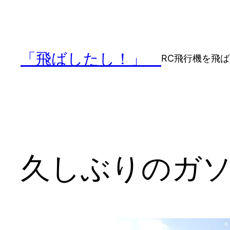
内
容
を
ス
「飛ばしたし！」
RC飛行機を飛
キ
ッ
プ
久しぶりのガ