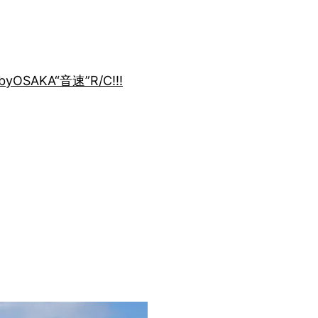
by
OSAKA“音速”R/C!!!