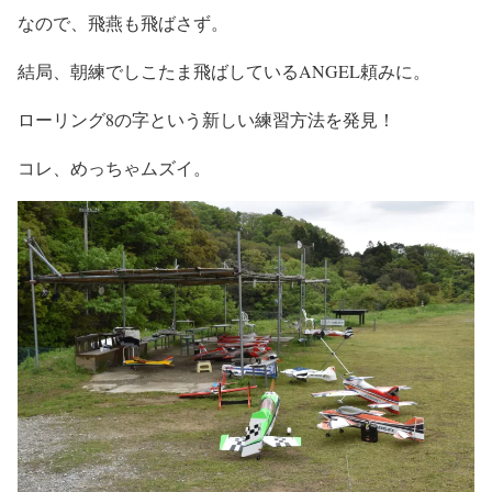
なので、飛燕も飛ばさず。
結局、朝練でしこたま飛ばしているANGEL頼みに。
ローリング8の字という新しい練習方法を発見！
コレ、めっちゃムズイ。