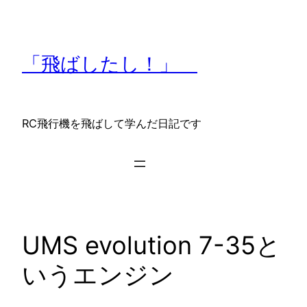
内
容
を
「飛ばしたし！」
ス
キ
ッ
プ
RC飛行機を飛ばして学んだ日記です
UMS evolution 7-35と
いうエンジン