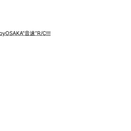
by
OSAKA“音速”R/C!!!