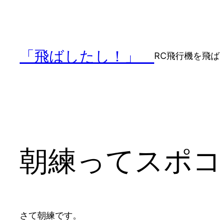
内
容
を
ス
「飛ばしたし！」
RC飛行機を飛
キ
ッ
プ
朝練ってスポ
さて朝練です。