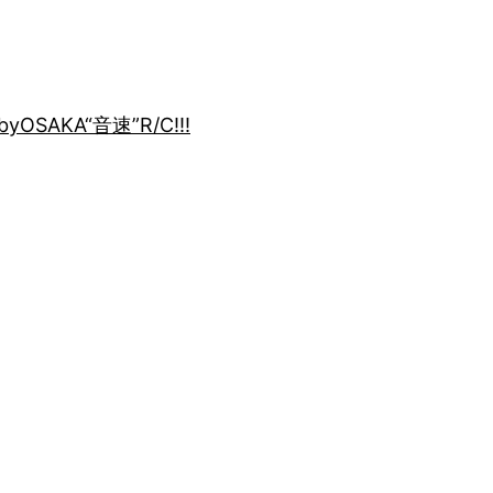
by
OSAKA“音速”R/C!!!