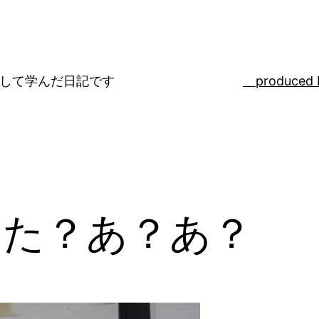
ばして学んだ日記です
produced 
った？あ？あ？