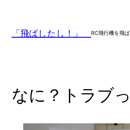
内
容
を
ス
「飛ばしたし！」
RC飛行機を飛
キ
ッ
プ
なに？トラブ