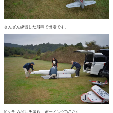
さんざん練習した飛燕で出場です。
KクラブのI井氏製作、ボーイング747です。