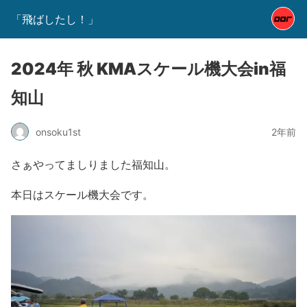
「飛ばしたし！」
2024年 秋 KMAスケール機大会in福
知山
onsoku1st
2年前
さぁやってましりました福知山。
本日はスケール機大会です。