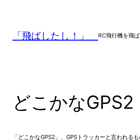
内
容
を
ス
「飛ばしたし！」
RC飛行機を飛
キ
ッ
プ
どこかなGPS2
「どこかなGPS2」、GPSトラッカーと言われる