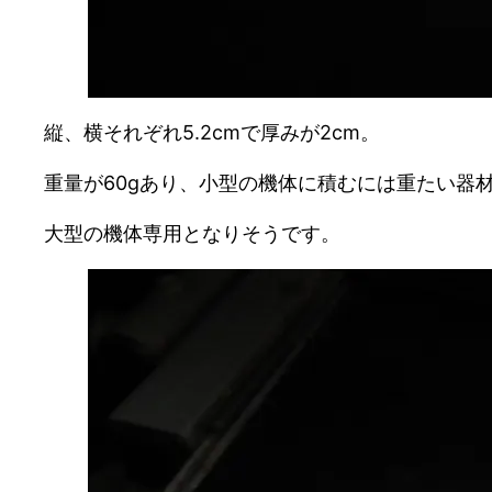
縦、横それぞれ5.2cmで厚みが2cm。
重量が60gあり、小型の機体に積むには重たい器
大型の機体専用となりそうです。