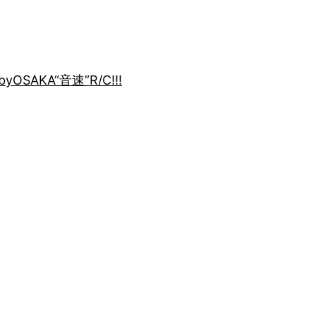
by
OSAKA“音速”R/C!!!