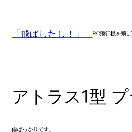
内
容
を
ス
「飛ばしたし！」
RC飛行機を飛
キ
ッ
プ
アトラス1型 
雨ばっかりです。