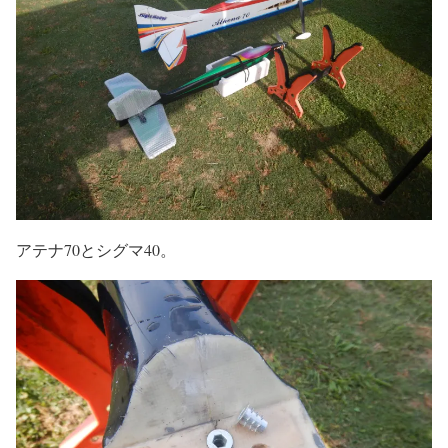
アテナ70とシグマ40。