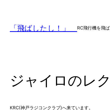
内
容
を
ス
「飛ばしたし！」
RC飛行機を飛
キ
ッ
プ
ジャイロのレ
KRC(神戸ラジコンクラブ)へ来ています。