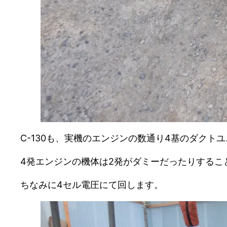
C-130も、実機のエンジンの数通り4基のダクト
4発エンジンの機体は2発がダミーだったりする
ちなみに4セル電圧にて回します。