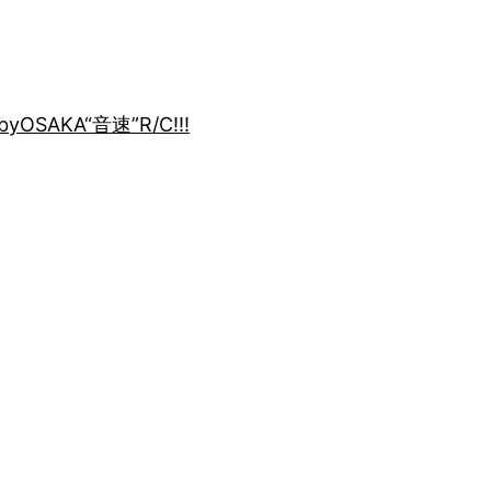
by
OSAKA“音速”R/C!!!