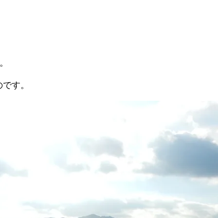
。
のです。