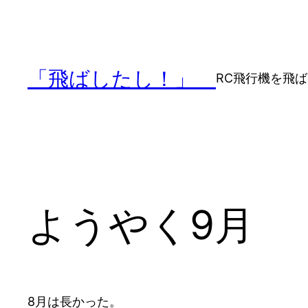
内
容
を
ス
「飛ばしたし！」
RC飛行機を飛
キ
ッ
プ
ようやく9月
8月は長かった。