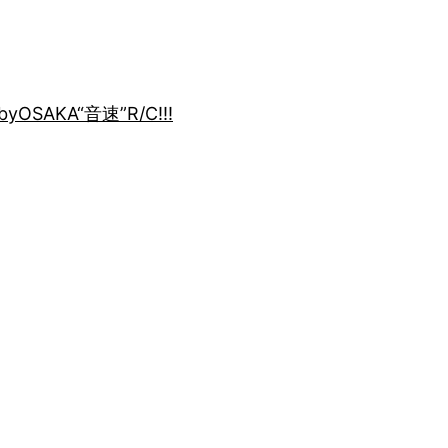
by
OSAKA“音速”R/C!!!