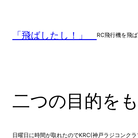
内
容
を
ス
「飛ばしたし！」
RC飛行機を飛
キ
ッ
プ
二つの目的をも
日曜日に時間が取れたのでKRC(神戸ラジコンクラ