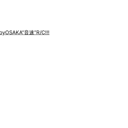
by
OSAKA“音速”R/C!!!