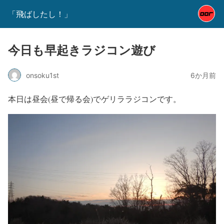
「飛ばしたし！」
今日も早起きラジコン遊び
onsoku1st
6か月前
本日は昼会(昼で帰る会)でゲリララジコンです。