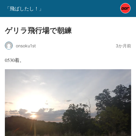
「飛ばしたし！」
ゲリラ飛行場で朝練
onsoku1st
3か月前
0530着。