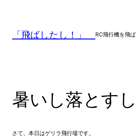
内
容
を
ス
「飛ばしたし！」
RC飛行機を飛
キ
ッ
プ
暑いし落とす
さて、本日はゲリラ飛行場です。