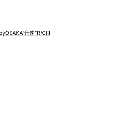
by
OSAKA“音速”R/C!!!