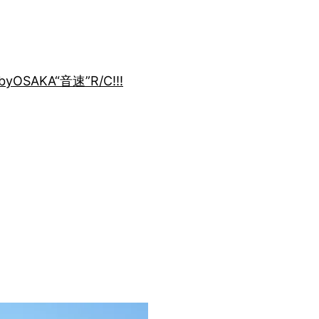
by
OSAKA“音速”R/C!!!