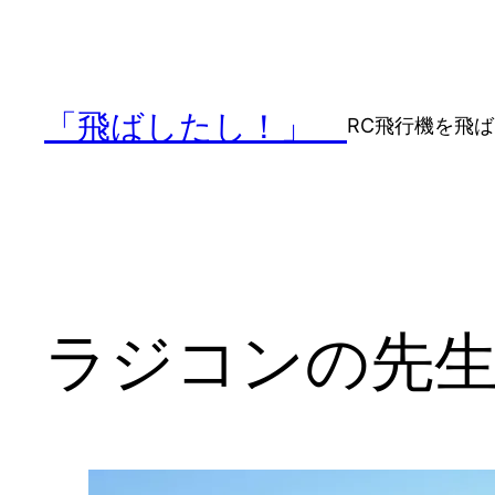
内
容
を
ス
「飛ばしたし！」
RC飛行機を飛
キ
ッ
プ
ラジコンの先