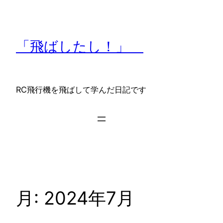
内
容
を
「飛ばしたし！」
ス
キ
ッ
プ
RC飛行機を飛ばして学んだ日記です
月:
2024年7月