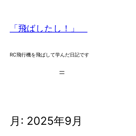
内
容
を
「飛ばしたし！」
ス
キ
ッ
プ
RC飛行機を飛ばして学んだ日記です
月:
2025年9月