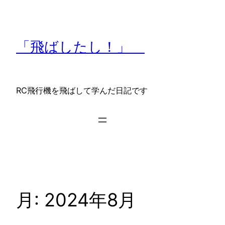
内
容
を
「飛ばしたし！」
ス
キ
ッ
プ
RC飛行機を飛ばして学んだ日記です
月:
2024年8月