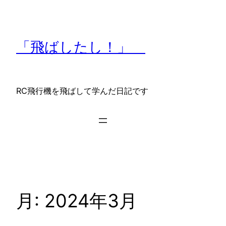
内
容
を
「飛ばしたし！」
ス
キ
ッ
プ
RC飛行機を飛ばして学んだ日記です
月:
2024年3月