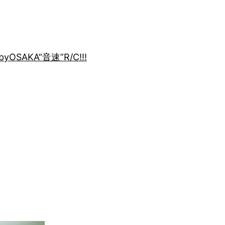
by
OSAKA“音速”R/C!!!