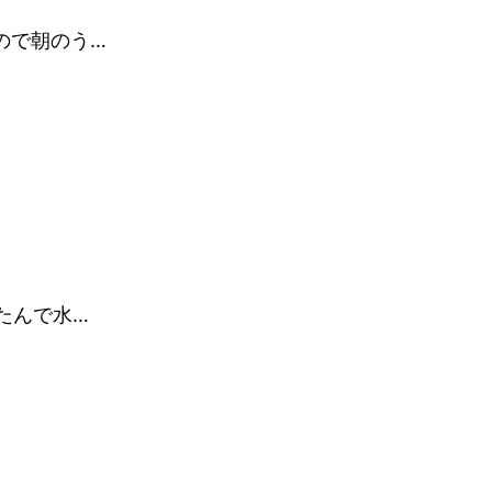
ので朝のう…
たんで水…