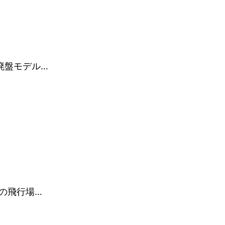
廃盤モデル…
山の飛行場…