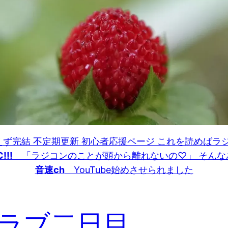
ず完結 不定期更新 初心者応援ページ これを読めばラ
!!!
「ラジコンのことが頭から離れないの♡」 そんな
音速ch
YouTube始めさせられました
ラブ二日目