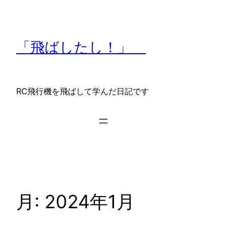
内
容
を
「飛ばしたし！」
ス
キ
ッ
プ
RC飛行機を飛ばして学んだ日記です
月:
2024年1月