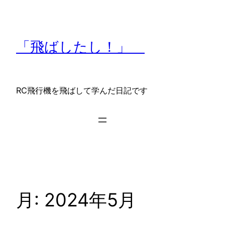
内
容
を
「飛ばしたし！」
ス
キ
ッ
プ
RC飛行機を飛ばして学んだ日記です
月:
2024年5月